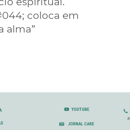
io espiritual.
044; coloca em
a alma”
YOUTUBE
A
A
AS
JORNAL CARE