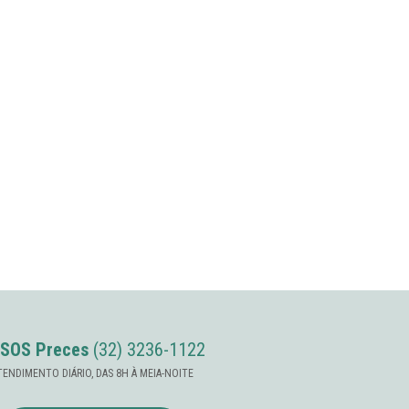
SOS Preces
(32) 3236-1122
TENDIMENTO DIÁRIO, DAS 8H À MEIA-NOITE