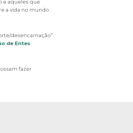
o e aqueles que
bre a vida no mundo
orte/desencarnação”.
ão de Entes
possam fazer