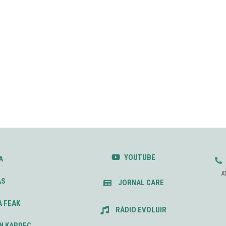
YOUTUBE
A
A
AS
JORNAL CARE
A FEAK
RÁDIO EVOLUIR
N KARDEC